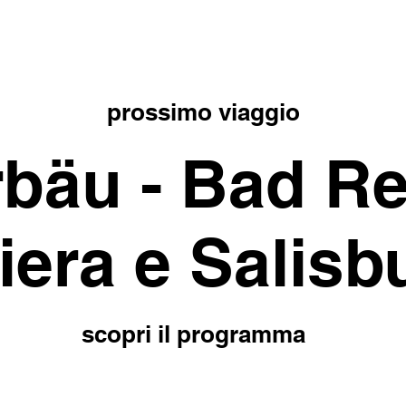
+39 344 2967758
prossimo viaggio
bäu - Bad Re
iera e Salisb
scopri il programma