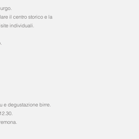
burgo.
are il centro storico e la
site individuali.
.
äu e degustazione birre.
12.30.
Cremona.