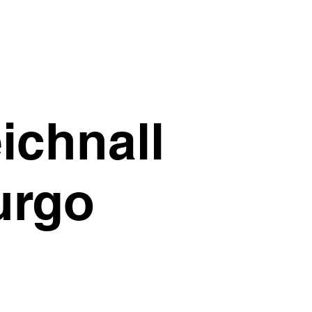
ichnall
urgo