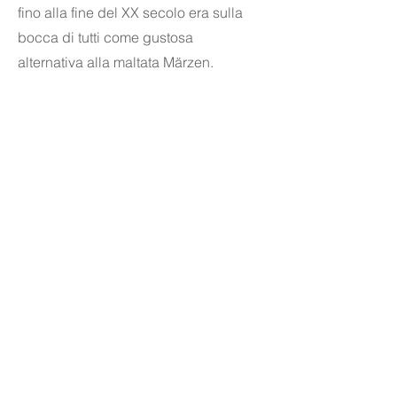
fino alla fine del XX secolo era sulla
bocca di tutti come gustosa
alternativa alla maltata Märzen.
Birra dal gusto potente di malto unito
al piacevole amaro del luppolo, con
una nota finemente speziata nel finale.
Grado Plato 12,3°
Alcool 5,4 %
Amarezza 25 IBU
Colore - EBC
Disponibilità: tutto l'anno in fusti 30L,
botticelle 20L e bottiglie 0,5L con
vuoto a rendere