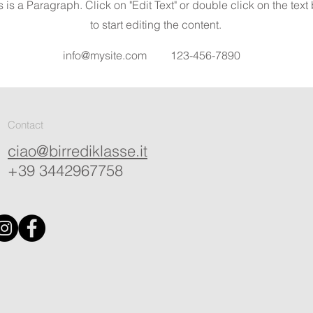
s is a Paragraph. Click on "Edit Text" or double click on the text
to start editing the content.
info@mysite.com
123-456-7890
Contact
ciao@birrediklasse.it
+39 3442967758