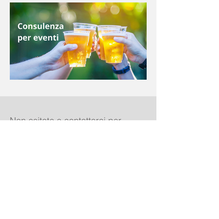
Non esitate a contattarci per
qualsiasi esigenza ai nostri numeri
o alla nostra mail
Contact
ciao@birrediklasse.it
+39 3442967758